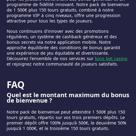
programme de fidélité innovant. Notre pack de bienvenue
de 1 500€ plus 150 tours gratuits, combiné à notre
programme VIP à cinq niveaux, offre une progression
attractive pour tous les types de joueurs.
Nous continuons d'innover avec des promotions
régulières, un système de cashback généreux et des
bonus secrets via notre application mobile. Notre
approche équilibrée des conditions de bonus garantit
une expérience de jeu équitable et divertissante.
Découvrez l'ensemble de nos services sur
bino bet casino
et rejoignez notre communauté de joueurs satisfaits.
FAQ
Quel est le montant maximum du bonus
de bienvenue ?
Notre pack de bienvenue peut atteindre 1 500€ plus 150
tours gratuits, répartis sur vos trois premiers dépôts. Le
premier dépôt offre 100% jusqu'à 500€, le deuxième 50%
jusqu'à 1 000€, et le troisième 150 tours gratuits.