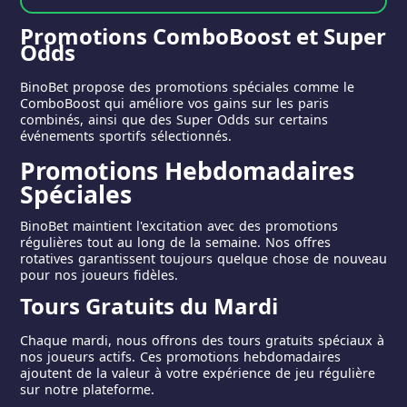
Promotions ComboBoost et Super
Odds
BinoBet propose des promotions spéciales comme le
ComboBoost qui améliore vos gains sur les paris
combinés, ainsi que des Super Odds sur certains
événements sportifs sélectionnés.
Promotions Hebdomadaires
Spéciales
BinoBet maintient l'excitation avec des promotions
régulières tout au long de la semaine. Nos offres
rotatives garantissent toujours quelque chose de nouveau
pour nos joueurs fidèles.
Tours Gratuits du Mardi
Chaque mardi, nous offrons des tours gratuits spéciaux à
nos joueurs actifs. Ces promotions hebdomadaires
ajoutent de la valeur à votre expérience de jeu régulière
sur notre plateforme.