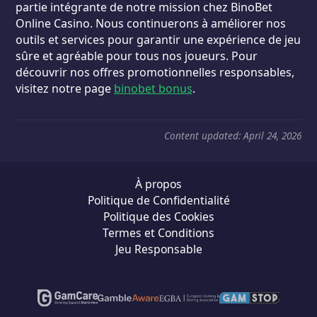
partie intégrante de notre mission chez BinoBet
Online Casino. Nous continuerons à améliorer nos
outils et services pour garantir une expérience de jeu
sûre et agréable pour tous nos joueurs. Pour
découvrir nos offres promotionnelles responsables,
visitez notre page
binobet bonus
.
Content updated: April 24, 2026
À propos
Politique de Confidentialité
Politique des Cookies
Termes et Conditions
Jeu Responsable