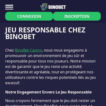
CONNEXION
INSCRIPTION
JEU RESPONSABLE CHEZ
BINOBET
Chez
BinoBet Casino
, nous nous engageons à
promouvoir un environnement de jeu sûr et
responsable pour tous nos joueurs. Notre mission
est de garantir que le jeu reste une activité
divertissante et agréable, tout en protégeant nos
utilisateurs contre les risques potentiels liés au jeu
excessif.
Notre Engagement Envers Le Jeu Responsable
Nous croyons fermement que le jeu doit rester un
divertissement. Chez BinoBet, nous avons mis en