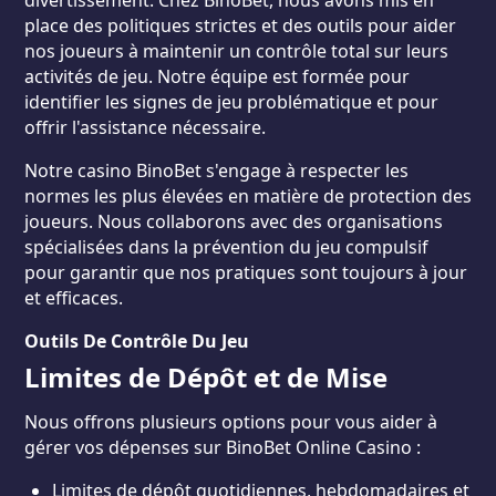
place des politiques strictes et des outils pour aider
nos joueurs à maintenir un contrôle total sur leurs
activités de jeu. Notre équipe est formée pour
identifier les signes de jeu problématique et pour
offrir l'assistance nécessaire.
Notre casino BinoBet s'engage à respecter les
normes les plus élevées en matière de protection des
joueurs. Nous collaborons avec des organisations
spécialisées dans la prévention du jeu compulsif
pour garantir que nos pratiques sont toujours à jour
et efficaces.
Outils De Contrôle Du Jeu
Limites de Dépôt et de Mise
Nous offrons plusieurs options pour vous aider à
gérer vos dépenses sur BinoBet Online Casino :
Limites de dépôt quotidiennes, hebdomadaires et